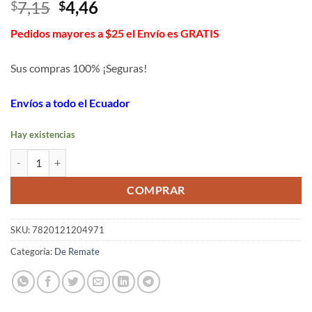
El
El
7,15
4,46
$
$
precio
precio
Pedidos mayores a $25 el Envío es GRATIS
original
actual
era:
es:
Sus compras 100% ¡Seguras!
$7,15.
$4,46.
Envíos a todo el Ecuador
Hay existencias
Taburete de almacenamiento cantidad
COMPRAR
SKU:
7820121204971
Categoría:
De Remate