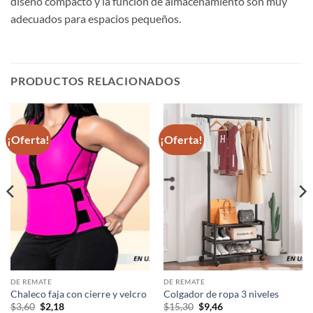
diseño compacto y la función de almacenamiento son muy
adecuados para espacios pequeños.
PRODUCTOS RELACIONADOS
¡Oferta!
¡Oferta!
DE REMATE
DE REMATE
Chaleco faja con cierre y velcro
Colgador de ropa 3 niveles
El
El
El
El
$
3,60
$
2,18
$
15,30
$
9,46