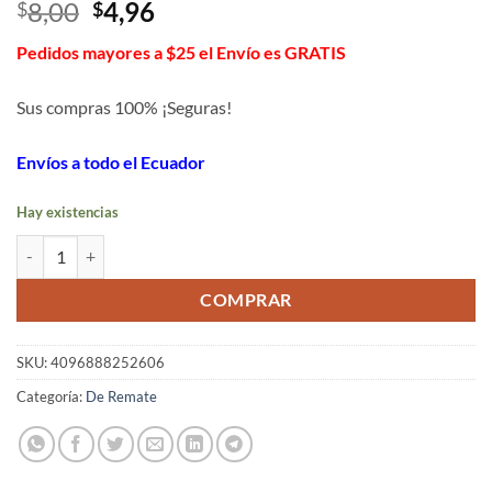
El
El
8,00
4,96
$
$
precio
precio
Pedidos mayores a $25 el Envío es GRATIS
original
actual
era:
es:
Sus compras 100% ¡Seguras!
$8,00.
$4,96.
Envíos a todo el Ecuador
Hay existencias
Tablet neón magic cantidad
COMPRAR
SKU:
4096888252606
Categoría:
De Remate