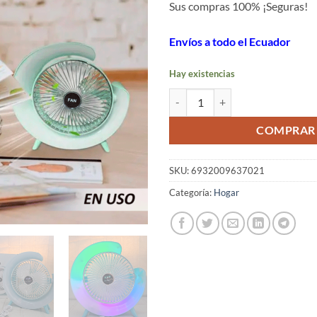
Sus compras 100% ¡Seguras!
Envíos a todo el Ecuador
Hay existencias
Ventilador led media luna cantida
COMPRAR
SKU:
6932009637021
Categoría:
Hogar