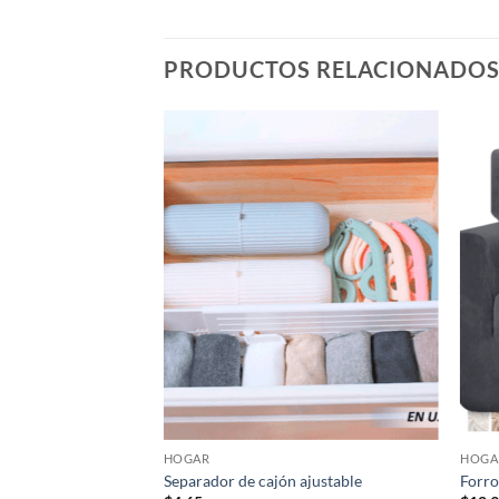
PRODUCTOS RELACIONADO
STENCIAS
HOGAR
HOGA
liso
Separador de cajón ajustable
Forro