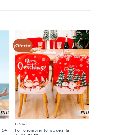
¡Oferta!
HOGAR
y-54
Forro sombrerito liso de silla