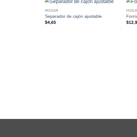
HOGAR
HOG
Separador de cajón ajustable
Forro
$
4,65
$
12,