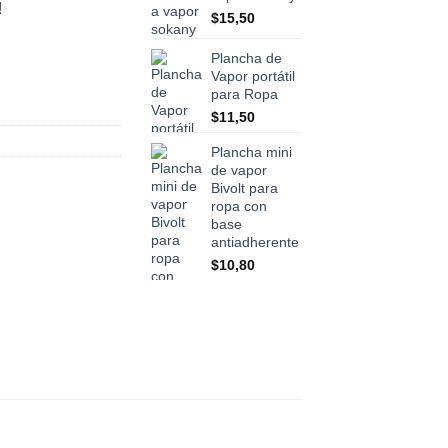
!
$
15,50
Plancha de
Vapor portátil
para Ropa
$
11,50
Plancha mini
de vapor
Bivolt para
ropa con
base
antiadherente
$
10,80