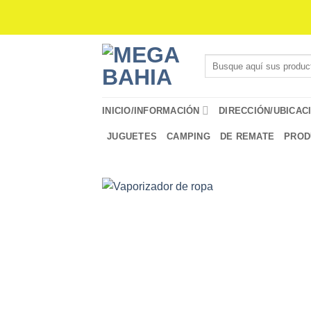
Saltar
al
contenido
Buscar
por:
INICIO/INFORMACIÓN
DIRECCIÓN/UBICAC
JUGUETES
CAMPING
DE REMATE
PROD