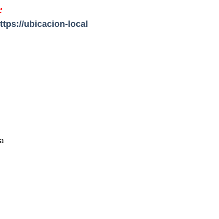
:
ttps://ubicacion-local
ca