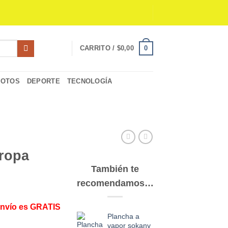
0
CARRITO /
$
0,00
MOTOS
DEPORTE
TECNOLOGÍA
 ropa
También te
recomendamos…
Envío es GRATIS
Plancha a
vapor sokany