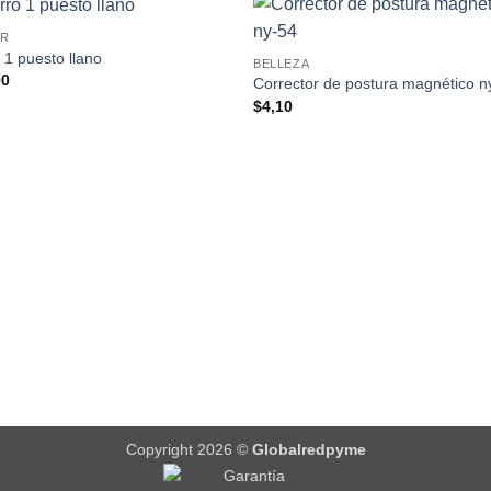
AR
 1 puesto llano
BELLEZA
90
Corrector de postura magnético n
$
4,10
Copyright 2026 ©
Globalredpyme