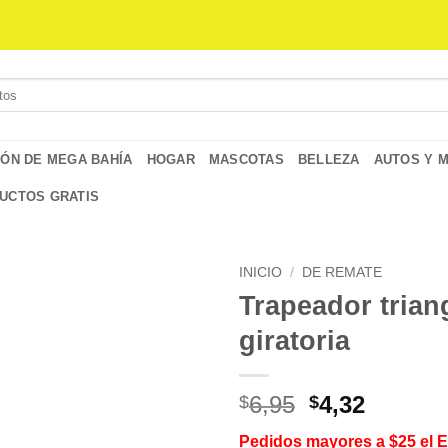
IÓN DE MEGA BAHÍA
HOGAR
MASCOTAS
BELLEZA
AUTOS Y 
UCTOS GRATIS
INICIO
/
DE REMATE
Trapeador trian
giratoria
El
El
6,95
4,32
$
$
precio
precio
Pedidos mayores a $25 el 