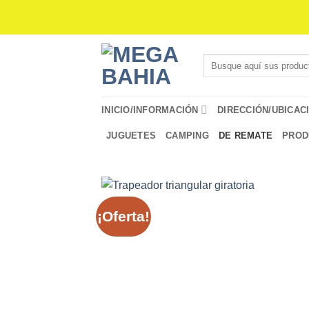
Saltar
al
contenido
Buscar
por:
INICIO/INFORMACIÓN
DIRECCIÓN/UBICAC
JUGUETES
CAMPING
DE REMATE
PROD
¡Oferta!