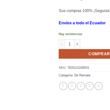
original
actual
era:
es:
Sus compras 100% ¡Seguras
$6,95.
$4,32.
Envíos a todo el Ecuador
Hay existencias
Trapeador triangular giratoria 
COMPRAR
SKU:
7820121100031
Categoría:
De Remate