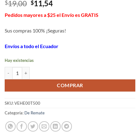
El
El
19,00
11,54
$
$
precio
precio
Pedidos mayores a $25 el Envío es GRATIS
original
actual
era:
es:
Sus compras 100% ¡Seguras!
$19,00.
$11,54.
Envíos a todo el Ecuador
Hay existencias
SMART WATCH T500 cantidad
COMPRAR
SKU:
VEHE00T500
Categoría:
De Remate