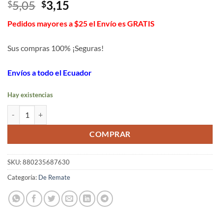
El
El
5,05
3,15
$
$
precio
precio
Pedidos mayores a $25 el Envío es GRATIS
original
actual
era:
es:
Sus compras 100% ¡Seguras!
$5,05.
$3,15.
Envíos a todo el Ecuador
Hay existencias
Rebanador slap chop cantidad
COMPRAR
SKU:
880235687630
Categoría:
De Remate