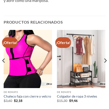
y abrir como una mariposa.
PRODUCTOS RELACIONADOS
¡Oferta!
¡Oferta!
DE REMATE
DE REMATE
Chaleco faja con cierre y velcro
Colgador de ropa 3 niveles
El
El
El
El
$
3,60
$
2,18
$
15,30
$
9,46
precio
precio
precio
precio
original
actual
original
actual