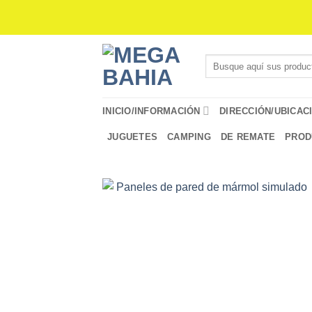
Saltar
al
contenido
Buscar
por:
INICIO/INFORMACIÓN
DIRECCIÓN/UBICAC
JUGUETES
CAMPING
DE REMATE
PROD