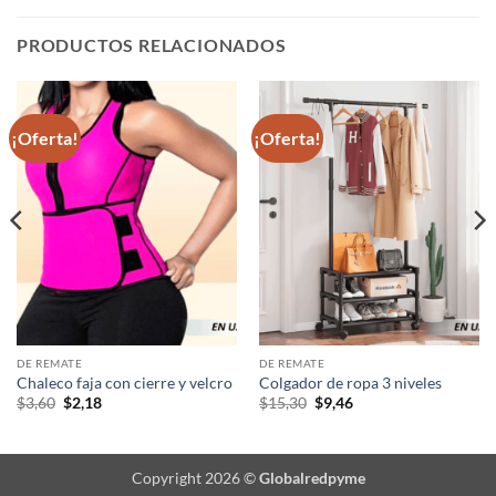
PRODUCTOS RELACIONADOS
¡Oferta!
¡Oferta!
DE REMATE
DE REMATE
Chaleco faja con cierre y velcro
Colgador de ropa 3 niveles
El
El
El
El
$
3,60
$
2,18
$
15,30
$
9,46
precio
precio
precio
precio
original
actual
original
actual
era:
es:
era:
es:
$3,60.
$2,18.
$15,30.
$9,46.
Copyright 2026 ©
Globalredpyme