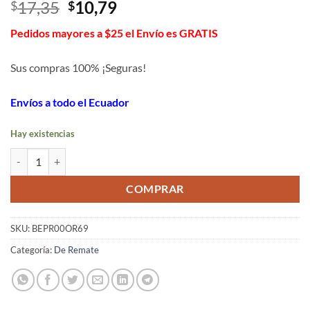
El
El
17,35
10,79
$
$
precio
precio
Pedidos mayores a $25 el Envío es GRATIS
original
actual
era:
es:
Sus compras 100% ¡Seguras!
$17,35.
$10,79.
Envíos a todo el Ecuador
Hay existencias
Organizador giratorio de aretes cantidad
COMPRAR
SKU:
BEPR00OR69
Categoría:
De Remate