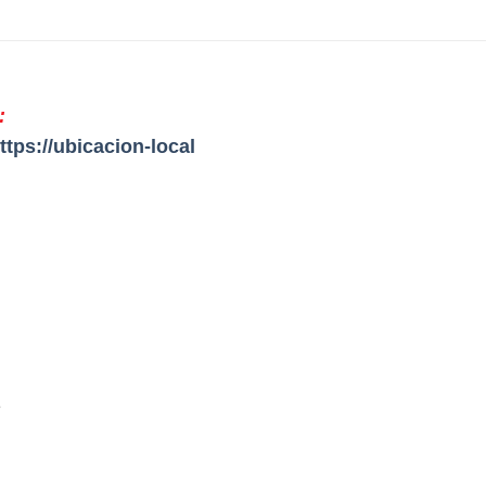
:
ttps://ubicacion-local
e