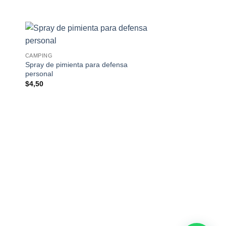
CAMPING
Spray de pimienta para defensa
personal
$
4,50
CAMPING
Cantimplora Militar 
Táctica
$
12,50