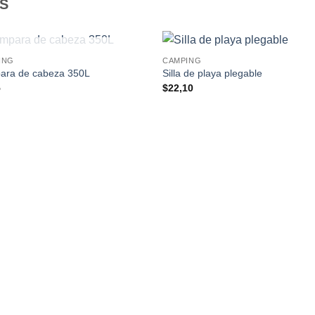
S
SIN EXISTENCIAS
ING
CAMPING
ara de cabeza 350L
Silla de playa plegable
5
$
22,10