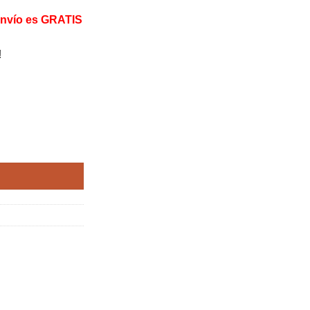
Envío es GRATIS
!
on carga solar cantidad