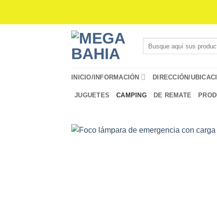
Saltar
al
contenido
Buscar
por:
INICIO/INFORMACIÓN
DIRECCIÓN/UBICAC
JUGUETES
CAMPING
DE REMATE
PROD