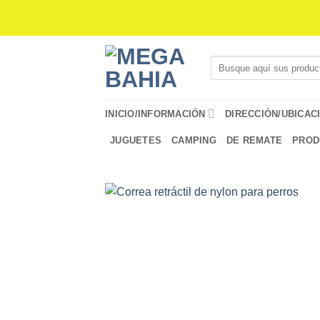
Saltar
al
contenido
Buscar
por:
INICIO/INFORMACIÓN
DIRECCIÓN/UBICAC
JUGUETES
CAMPING
DE REMATE
PROD