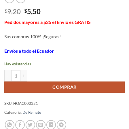
El
El
9,20
5,50
$
$
precio
precio
Pedidos mayores a $25 el Envío es GRATIS
original
actual
era:
es:
Sus compras 100% ¡Seguras!
$9,20.
$5,50.
Envíos a todo el Ecuador
Hay existencias
Cesta de ropa sucia de tela a prueba de polvo cantidad
COMPRAR
SKU:
HOAC000321
Categoría:
De Remate