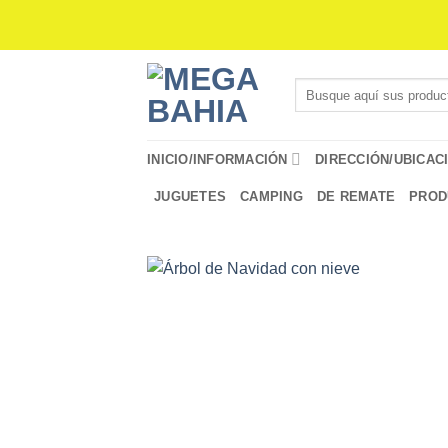
Saltar
al
contenido
Buscar
por:
INICIO/INFORMACIÓN
DIRECCIÓN/UBICAC
JUGUETES
CAMPING
DE REMATE
PROD