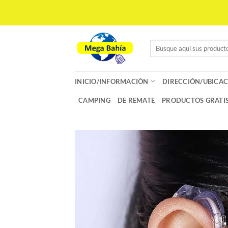
Saltar
al
contenido
Buscar
por:
INICIO/INFORMACIÓN
DIRECCIÓN/UBICAC
CAMPING
DE REMATE
PRODUCTOS GRATI