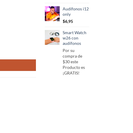
Audífonos i12
only
$
6,95
Smart Watch
w26 con
audífonos
Por su
 cantidad
compra de
$30 este
Producto es
¡GRATIS!