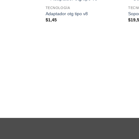
TECNOLOGÍA
TECN
Adaptador otg tipo v8
Sopor
$
1,45
$
19,