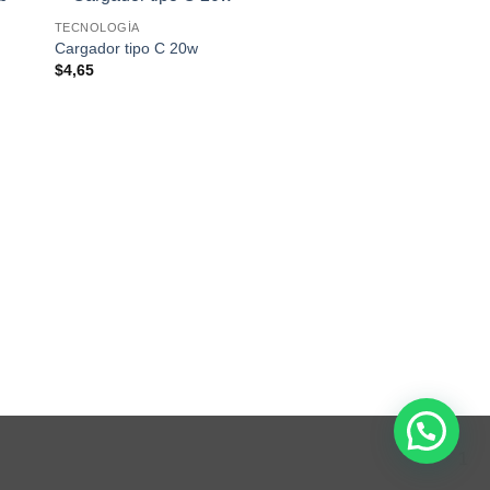
TECNOLOGÍA
Cargador tipo C 20w
$
4,65
TECNOLOGÍA
Mouse Yelandar m2
$
3,60
1