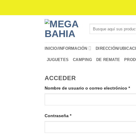
Saltar
al
contenido
Buscar
por:
INICIO/INFORMACIÓN
DIRECCIÓN/UBICAC
JUGUETES
CAMPING
DE REMATE
PROD
ACCEDER
Obl
Nombre de usuario o correo electrónico
*
Obligatorio
Contraseña
*