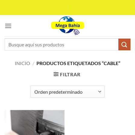
Saltar
al
contenido
Buscar
por:
INICIO
/
PRODUCTOS ETIQUETADOS “CABLE”
FILTRAR